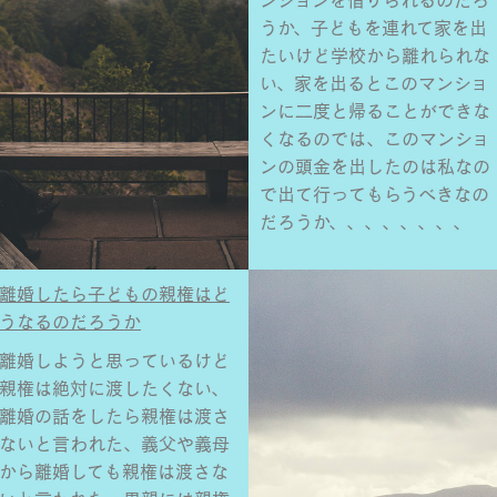
ンションを借りられるのだろ
うか、子どもを連れて家を出
たいけど学校から離れられな
い、家を出るとこのマンショ
ンに二度と帰ることができな
くなるのでは、このマンショ
ンの頭金を出したのは私なの
で出て行ってもらうべきなの
だろうか、、、、、、、、
離婚したら子どもの親権はど
うなるのだろうか
離婚しようと思っているけど
親権は絶対に渡したくない、
離婚の話をしたら親権は渡さ
ないと言われた、義父や義母
から離婚しても親権は渡さな