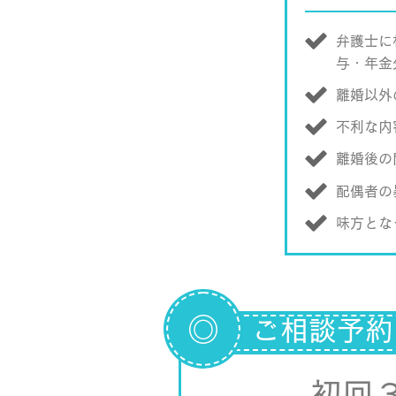
弁護士に
与・年金
離婚以外
不利な内
離婚後の
配偶者の
味方とな
◎
ご相談予約
初回