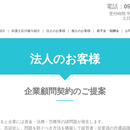
電話：
0
プライバシーポリシー
個人のお客様
法人のお客様
受付時間:平
土日
紹介
弁護士石川健斗紹介
法人のお客様
個人のお客様
着手金・報酬金
お
法人のお客様
企業顧問契約のご提案
ると企業には資金・法務・労務等の諸問題が発生します。
、言語化し、問題を防ぐべき方法を構築して経営者・従業員の共通認識