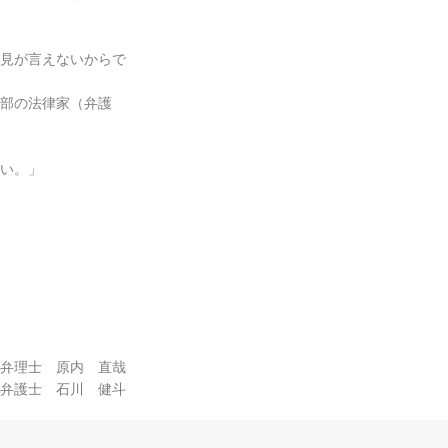
見が言えないからで
部の法律家（弁護
い。」
弁理士 原内 直哉
弁護士 石川 健斗