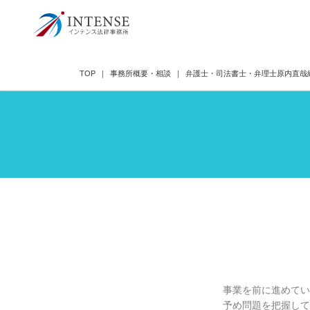
トップ
お問い合わせ
着手金・報酬
TOP
事務所概要・相談
弁護士・司法書士・弁理士原内直哉
事業を前に進めてい
予め問題を把握して