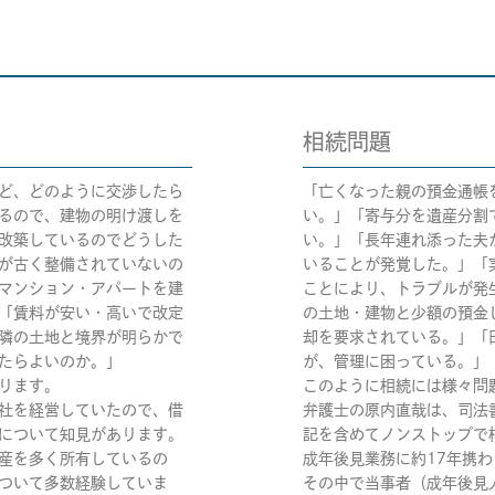
相続問題
ど、どのように交渉したら
「亡くなった親の預金通帳
るので、建物の明け渡しを
い。」「寄与分を遺産分割
改築しているのでどうした
い。」「長年連れ添った夫
が古く整備されていないの
いることが発覚した。」「
マンション・アパートを建
ことにより、トラブルが発
「賃料が安い・高いで改定
の土地・建物と少額の預金
隣の土地と境界が明らかで
却を要求されている。」「
たらよいのか。」
が、管理に困っている。」
ります。
このように相続には様々問
社を経営していたので、借
弁護士の原内直哉は、司法
について知見があります。
記を含めてノンストップで
産を多く所有しているの
成年後見業務に約17年携わ
ついて多数経験していま
その中で当事者（成年後見