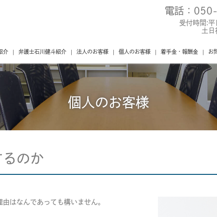
電話：
050
プライバシーポリシー
個人のお客様
法人のお客様
受付時間:平
土日
紹介
弁護士石川健斗紹介
法人のお客様
個人のお客様
着手金・報酬金
お
個人のお客様
するのか
理由はなんであっても構いません。