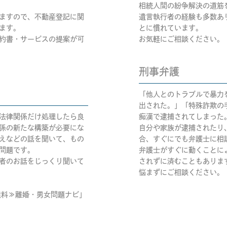
相続人間の紛争解決の道筋
ますので、不動産登記に関
遺言執行者の経験も多数あ
ます。
とに慣れています。
約書・サービスの提案が可
お気軽にご相談ください。
刑事弁護
「他人とのトラブルで暴力
出された。」「特殊詐欺の
法律関係だけ処理したら良
痴漢で逮捕されてしまった
係の新たな構築が必要にな
自分や家族が逮捕されたり
えなどの話を聞いて、もの
合、すぐにでも弁護士に相
問題です。
弁護士がすぐに動くことに
者のお話をじっくり聞いて
されずに済むこともありま
悩まずにご相談ください。
無料≫離婚・男女問題ナビ」